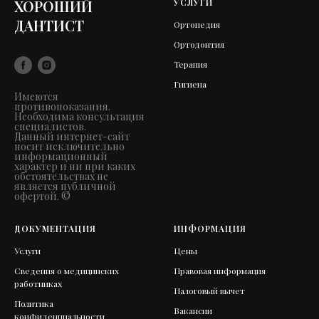
ХОРОШИЙ
УСЛУГИ
ДАНТИСТ
Ортопедия
Ортодонтия
Терапия
Гигиена
Имеются
противопоказания.
Необходима консультация
специалистов.
Данный интернет-сайт
носит исключительно
информационный
характер и ни при каких
обстоятельствах не
является публичной
офертой. ©
ДОКУМЕНТАЦИЯ
ИНФОРМАЦИЯ
Услуги
Цены
Сведения о медицинских
Правовая информация
работниках
Налоговый вычет
Политика
Вакансии
конфиденциальности