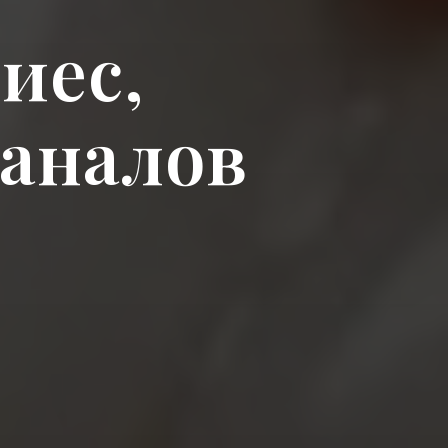
иес,
каналов