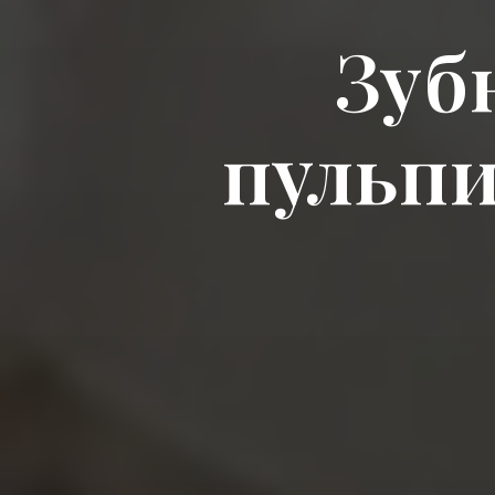
Зуб
пульпи